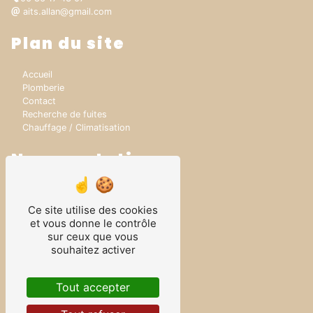
aits.allan@gmail.com
Plan du site
Accueil
Plomberie
Contact
Recherche de fuites
Chauffage / Climatisation
Nos prestations
Fuite enterrée
Fuite encastrée
Ce site utilise des cookies
Dépannage plomberie
et vous donne le contrôle
Rénovation Salle de bain
sur ceux que vous
Rénovation Plomberie
souhaitez activer
Plomberie
Rénovation chauffage
Plombier
Tout accepter