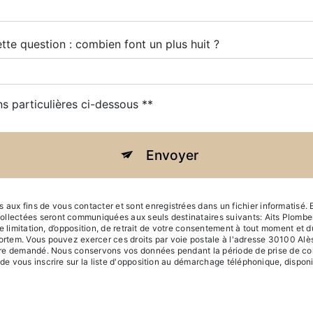
tte question : combien font un plus huit ?
ns particulières ci-dessous **
Envoyer
x fins de vous contacter et sont enregistrées dans un fichier informatisé. El
collectées seront communiquées aux seuls destinataires suivants: Aits Plomb
 de limitation, d’opposition, de retrait de votre consentement à tout moment et 
ortem. Vous pouvez exercer ces droits par voie postale à l'adresse 30100 Alès
 être demandé. Nous conservons vos données pendant la période de prise de con
 de vous inscrire sur la liste d'opposition au démarchage téléphonique, dispon