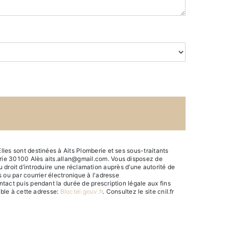
les sont destinées à Aits Plomberie et ses sous-traitants
erie 30100 Alès aits.allan@gmail.com. Vous disposez de
du droit d’introduire une réclamation auprès d’une autorité de
 ou par courrier électronique à l'adresse
tact puis pendant la durée de prescription légale aux fins
ible à cette adresse:
Bloctel.gouv.fr
. Consultez le site cnil.fr