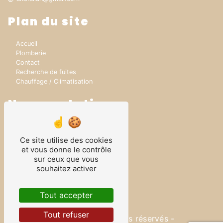
Plan du site
Accueil
Plomberie
Contact
Recherche de fuites
Chauffage / Climatisation
Nos prestations
Fuite enterrée
Fuite encastrée
Ce site utilise des cookies
Dépannage plomberie
et vous donne le contrôle
Rénovation Salle de bain
sur ceux que vous
Rénovation Plomberie
souhaitez activer
Plomberie
Rénovation chauffage
Plombier
Tout accepter
Tout refuser
©
Vistalid
- 2026 - Tous droits réservés -