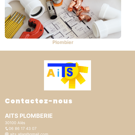
Plombier
Contactez-nous
AITS PLOMBERIE
30100 Alès
06 86 17 43 07
aits.allan@gmail.com