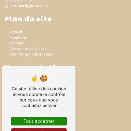
06 86 17 43 07
aits.allan@gmail.com
Plan du site
Accueil
Plomberie
Contact
Recherche de fuites
Chauffage / Climatisation
Nos prestations
Fuite enterrée
Fuite encastrée
Ce site utilise des cookies
Dépannage plomberie
et vous donne le contrôle
Rénovation Salle de bain
sur ceux que vous
Rénovation Plomberie
souhaitez activer
Plomberie
Rénovation chauffage
Plombier
Tout accepter