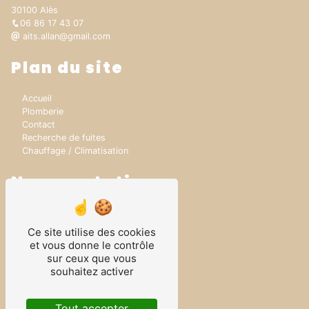
30100 Alès
06 86 17 43 07
aits.allan@gmail.com
Plan du site
Accueil
Plomberie
Contact
Recherche de fuites
Chauffage / Climatisation
Nos prestations
Fuite enterrée
Fuite encastrée
Ce site utilise des cookies
Dépannage plomberie
et vous donne le contrôle
Rénovation Salle de bain
sur ceux que vous
Rénovation Plomberie
souhaitez activer
Plomberie
Rénovation chauffage
Plombier
Tout accepter